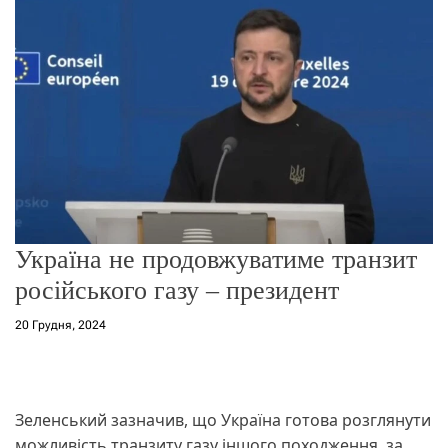
о
р
е
ж
и
м
у
Україна не продовжуватиме транзит
російського газу – президент
20 Грудня, 2024
Зеленський зазначив, що Україна готова розглянути
можливість транзиту газу іншого походження, за