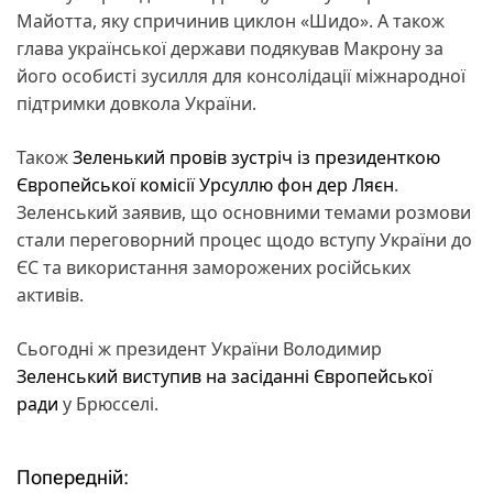
Майотта, яку спричинив циклон «Шидо». А також
глава української держави подякував Макрону за
його особисті зусилля для консолідації міжнародної
підтримки довкола України.
Також
Зеленький провів зустріч із президенткою
Європейської комісії Урсуллю фон дер Ляєн
.
Зеленський заявив, що основними темами розмови
стали переговорний процес щодо вступу України до
ЄС та використання заморожених російських
активів.
Сьогодні ж президент України Володимир
Зеленський виступив на засіданні Європейської
ради
у Брюсселі.
Попередній:
Н