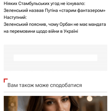
Ніяких Стамбульських угод не існувало:
а
Зеленський назвав Путіна «старим фантазером»
Наступний:
в
Зеленський пояснив, чому Орбан не має мандата
і
на перемовини щодо війни в Україні
г
а
ц
і
я
Вам також може сподобатися
з
а