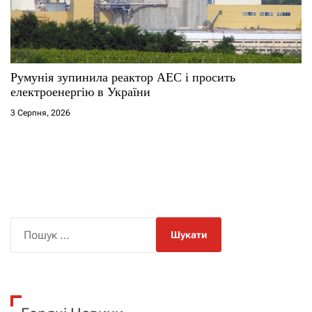
Румунія зупинила реактор АЕС і просить
електроенергію в України
3 Серпня, 2026
П
о
ш
у
к