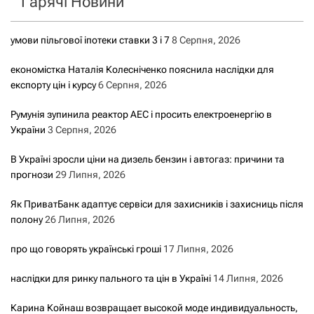
Гарячі Новини
:
умови пільгової іпотеки ставки 3 і 7
8 Серпня, 2026
економістка Наталія Колесніченко пояснила наслідки для
експорту цін і курсу
6 Серпня, 2026
Румунія зупинила реактор АЕС і просить електроенергію в
України
3 Серпня, 2026
В Україні зросли ціни на дизель бензин і автогаз: причини та
прогнози
29 Липня, 2026
Як ПриватБанк адаптує сервіси для захисників і захисниць після
полону
26 Липня, 2026
про що говорять українські гроші
17 Липня, 2026
наслідки для ринку пального та цін в Україні
14 Липня, 2026
Карина Койнаш возвращает высокой моде индивидуальность,