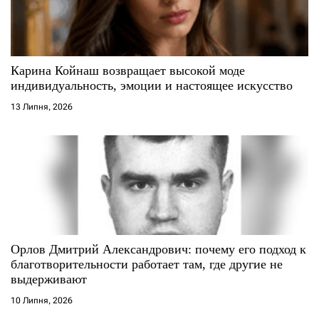
п
и
с
Карина Койнаш возвращает высокой моде
индивидуальность, эмоции и настоящее искусство
і
13 Липня, 2026
в
Орлов Дмитрий Александрович: почему его подход к
благотворительности работает там, где другие не
выдерживают
10 Липня, 2026