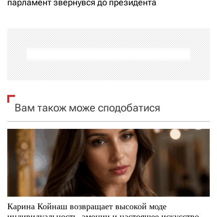
парламент звернувся до президента
г
а
ц
і
я
Вам також може сподобатися
з
а
п
и
с
Карина Койнаш возвращает высокой моде
индивидуальность, эмоции и настоящее искусство