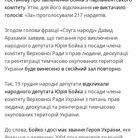
комітету
. Утім, для його відкликання
не вистачило
голосів
: «За» проголосували 217 нардепів.
Згодом голова фракції «Слуга народу» Давид
Арахамія заявив, що питання про виключення
народного депутата Юрія Бойка з посади члена
комітету Верховної Ради з прав людини, деокупації
та реінтеграції тимчасово окупованих територій
України
буде винесено в сесійний зал повторно
.
Так, 19 грудня народні депутати
відкликали
народного депутата Юрія Бойка
з посади члена
комітету Верховної Ради України з питань прав
людини, деокупації та реінтеграції тимчасово
окупованих територій України.
До слова,
Бойко і досі має звання Героя України
, яке
йому ще у далекому 2004 році присвоїв тодішній