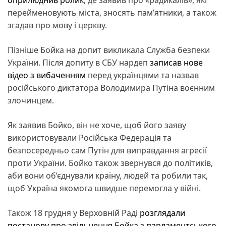
перейменовують міста, зносять памʼятники, а також
згадав про мову і церкву.
Пізніше Бойка на допит викликала Служба безпеки
України. Після допиту в СБУ нардеп
записав нове
відео з вибаченням
перед українцями та назвав
російського диктатора Володимира Путіна воєнним
злочинцем.
Як заявив Бойко, він не хоче, щоб його заяву
використовували Російська Федерація та
безпосередньо сам Путін для виправдання агресії
проти України. Бойко також звернувся до політиків,
аби вони об’єднували країну, людей та робили так,
щоб Україна якомога швидше перемогла у війні.
Також 18 грудня у Верховній Раді
розглядали
постанову про звільнення Бойка з парламентського