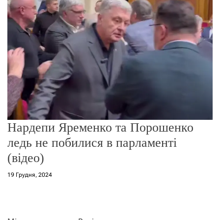
о
р
е
ж
и
м
у
Нардепи Яременко та Порошенко
ледь не побилися в парламенті
(відео)
19 Грудня, 2024