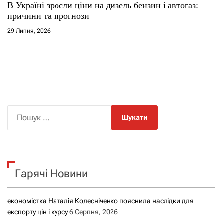
В Україні зросли ціни на дизель бензин і автогаз:
причини та прогнози
29 Липня, 2026
П
о
ш
у
к
Гарячі Новини
:
економістка Наталія Колесніченко пояснила наслідки для
експорту цін і курсу
6 Серпня, 2026