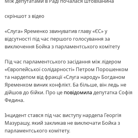
Між депутатами в Раді почалася штовханина
скріншот з відео
«Слуга» Яременко звинуватив главу «ЄС» у
відсутності під час першого голосування за
виключення Бойка з парламентського комітету
Під час парламентського засідання між лідером
«Європейської солідарності» Петром Порошенком
та нардепом від фракції «Слуга народу» Богданом
Яременком виник конфлікт. Ба більше, він ледь не
дійшов до бійки. Про це
повідомила
депутатка Софія
Федина.
Інцидент стався під час виступу нардепа Георгія
Мазурашу, який закликав не виключати Бойка з
парламентського комітету.