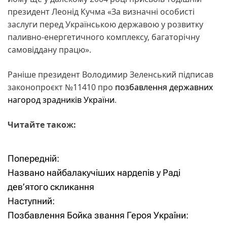
президент Леонід Кучма «За визначні особисті
заслуги перед Українською державою у розвитку
паливно-енергетичного комплексу, багаторічну
самовіддану працю».
Раніше президент Володимир Зеленський підписав
законопроєкт №11410 про
позбавлення державних
нагород зрадників України
.
Читайте також:
Попередній:
Н
Названо найбалакучіших нардепів у Раді
а
дев’ятого скликання
Наступний:
в
Позбавлення Бойка звання Героя України:
і