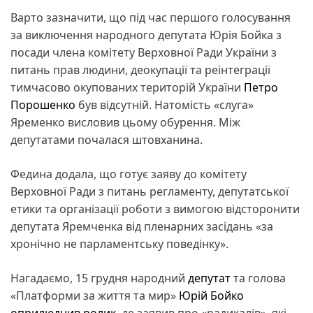
Варто зазначити, що під час першого голосування
за виключення народного депутата Юрія Бойка з
посади члена комітету Верховної Ради України з
питань прав людини, деокупації та реінтеграції
тимчасово окупованих територій України
Петро
Порошенко
був відсутній. Натомість «слуга»
Яременко висловив цьому обурення. Між
депутатами почалася штовханина.
Федина додала, що готує заяву до комітету
Верховної Ради з питань регламенту, депутатської
етики та організації роботи з вимогою відсторонити
депутата Яремченка від пленарних засідань «за
хронічно не парламентську поведінку».
Нагадаємо, 15 грудня народний
депутат
та голова
«Платформи за життя та мир»
Юрій Бойко
оприлюднив ролик
, де заявив про «радикалів», які