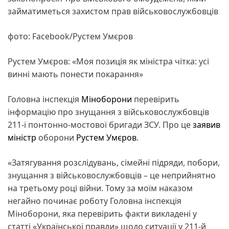
займатиметься захистом прав військовослужбовців
фото: Facebook/Рустем Умєров
Рустем Умєров: «Моя позиція як міністра чітка: усі
винні мають понести покарання»
Головна інспекція
Міноборони
перевірить
інформацію про знущання з військовослужбовців
211-ї понтонно-мостової бригади ЗСУ. Про це
заявив
міністр
оборони
Рустем Умєров
.
«Затягування розслідувань, сімейні підряди, побори,
знущання з військовослужбовців – це неприйнятно
на третьому році війни. Тому за моїм наказом
негайно починає роботу Головна інспекція
Міноборони, яка перевірить факти викладені у
статті «Української правди» щодо ситуації у 211-й