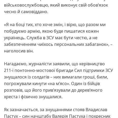
військовослужбовцю, який виконує свій обов’язок
чесно й самовіддано.
«Я на боці тих, хто хоче змін, і вірю, що разом ми
побудуємо армію, якою буде пишатися кожен
українець. Служба в ЗСУ має бути честю, а не
забезпеченням чиїхось персональних забаганок», –
наголосив він.
Нагадаємо, журналісти заявили, що керівництво
211-ї понтонно-мостової бригади Сил підтримки ЗСУ
знущалося із солдатів – них вимагали гроші, били,
погрожували кинути «на м’ясо». Один із бійців
розповів, що його прив’язували до дерев’яного
хреста і фізично знущалися.
Як зазначається, за знущаннями стояв Владислав
Пастух – син начштабу Валерія Пастуха і похресник