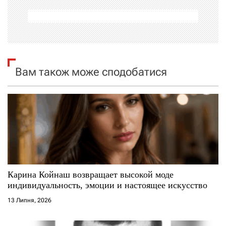
а
ц
і
я
Вам також може сподобатися
з
а
п
и
с
Карина Койнаш возвращает высокой моде
индивидуальность, эмоции и настоящее искусство
і
13 Липня, 2026
в