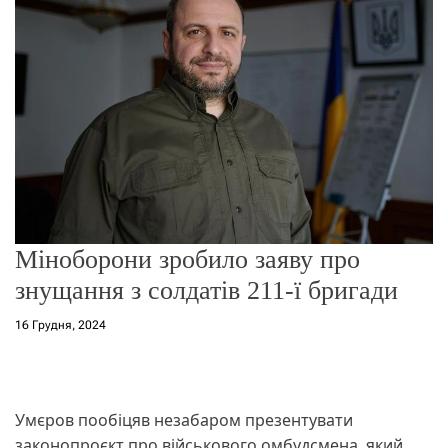
о
р
е
ж
и
м
у
Міноборони зробило заяву про
знущання з солдатів 211-ї бригади
16 Грудня, 2024
Умєров пообіцяв незабаром презентувати
законопроєкт про військового омбудсмена, який