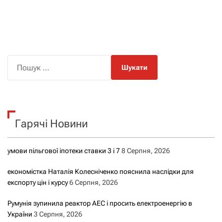
П
о
ш
у
к
Гарячі Новини
:
умови пільгової іпотеки ставки 3 і 7
8 Серпня, 2026
економістка Наталія Колесніченко пояснила наслідки для
експорту цін і курсу
6 Серпня, 2026
Румунія зупинила реактор АЕС і просить електроенергію в
України
3 Серпня, 2026