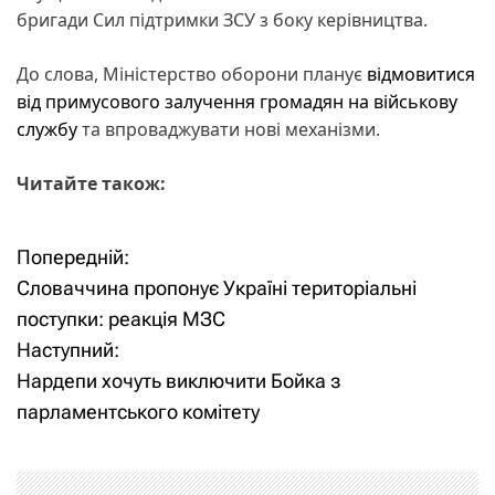
бригади Сил підтримки ЗСУ з боку керівництва.
До слова, Міністерство оборони планує
відмовитися
від примусового залучення громадян на військову
службу
та впроваджувати нові механізми.
Читайте також:
Попередній:
Н
Словаччина пропонує Україні територіальні
а
поступки: реакція МЗС
Наступний:
в
Нардепи хочуть виключити Бойка з
і
парламентського комітету
г