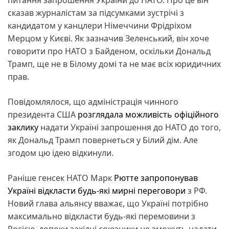
сказав журналістам за підсумками зустрічі з
кандидатом у канцлери Німеччини Фрідріхом
Мерцом у Києві. Як зазначив Зеленський, він хоче
говорити про НАТО з Байденом, оскільки Дональд
Трамп, ще не в Білому домі та не має всіх юридичних
прав.
Повідомлялося, що адміністрація чинного
президента США
розглядала можливість офіційного
заклику
надати Україні запрошення до НАТО до того,
як Дональд Трамп повернеться у Білий дім. Але
згодом цю ідею відкинули.
Раніше генсек НАТО Марк
Рютте запропонував
Україні відкласти будь-які мирні переговори
з РФ.
Новий глава альянсу вважає, що Україні потрібно
максимально відкласти будь-які перемовини з
Росією, допоки західні союзники не зможуть надати