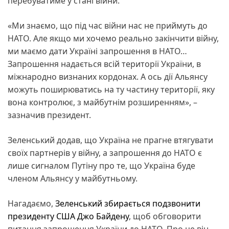
перебуватиме у стані війни.
«Ми знаємо, що під час війни нас не приймуть до
НАТО. Але якщо ми хочемо реально закінчити війну,
ми маємо дати Україні запрошення в НАТО…
Запрошення надається всій території України, в
міжнародно визнаних кордонах. А ось дії Альянсу
можуть поширюватись на ту частину території, яку
вона контролює, з майбутнім розширенням», –
зазначив президент.
Зеленський додав, що Україна не прагне втягувати
своїх партнерів у війну, а запрошення до НАТО є
лише сигналом Путіну про те, що Україна буде
членом Альянсу у майбутньому.
Нагадаємо,
Зеленський збирається подзвонити
президенту США Джо Байдену
, щоб обговорити
питання запрошення України до НАТО. Про це він