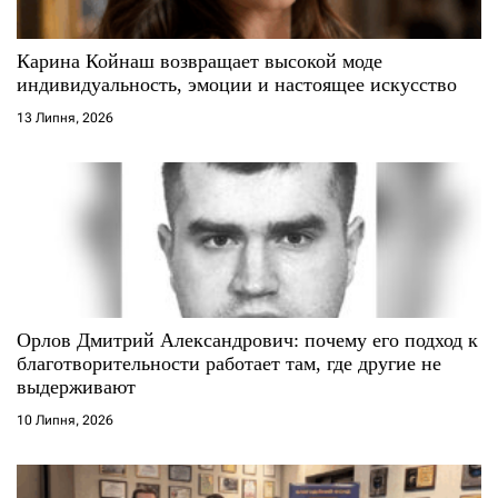
и
с
Карина Койнаш возвращает высокой моде
индивидуальность, эмоции и настоящее искусство
і
13 Липня, 2026
в
Орлов Дмитрий Александрович: почему его подход к
благотворительности работает там, где другие не
выдерживают
10 Липня, 2026