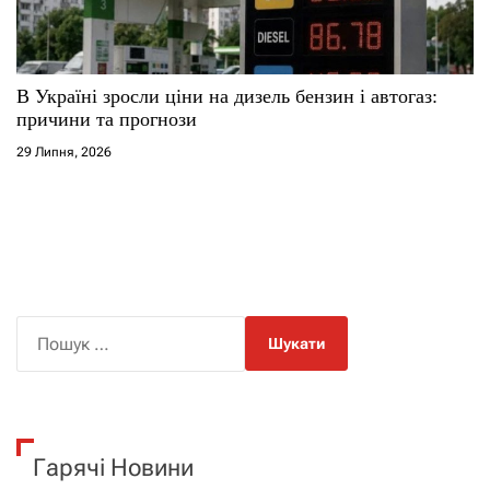
В Україні зросли ціни на дизель бензин і автогаз:
причини та прогнози
29 Липня, 2026
П
о
ш
у
к
Гарячі Новини
: