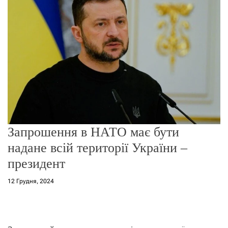
о
р
е
ж
и
м
у
Запрошення в НАТО має бути
надане всій території України –
президент
12 Грудня, 2024