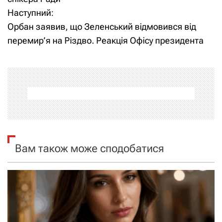
Наступний:
в
Орбан заявив, що Зеленський відмовився від
і
перемир’я на Різдво. Реакція Офісу президента
г
а
ц
і
я
Вам також може сподобатися
з
а
п