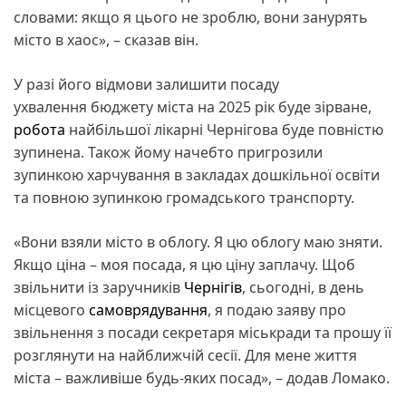
словами: якщо я цього не зроблю, вони занурять
місто в хаос», – сказав він.
У разі його відмови залишити посаду
ухвалення бюджету міста на 2025 рік буде зірване,
робота
найбільшої лікарні Чернігова буде повністю
зупинена. Також йому начебто пригрозили
зупинкою харчування в закладах дошкільної освіти
та повною зупинкою громадського транспорту.
«Вони взяли місто в облогу. Я цю облогу маю зняти.
Якщо ціна – моя посада, я цю ціну заплачу. Щоб
звільнити із заручників
Чернігів
, сьогодні, в день
місцевого
самоврядування
, я подаю заяву про
звільнення з посади секретаря міськради та прошу її
розглянути на найближчій сесії. Для мене життя
міста – важливіше будь-яких посад», – додав Ломако.