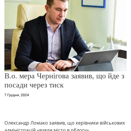
о
р
е
ж
и
м
у
В.о. мера Чернігова заявив, що йде з
посади через тиск
7 Грудня, 2024
Олександр Ломако заявив, що керівники військових
адміністрацій «взяли місто в облогу»