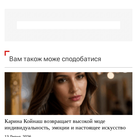
г
а
ц
і
я
Вам також може сподобатися
з
а
п
и
с
Карина Койнаш возвращает высокой моде
индивидуальность, эмоции и настоящее искусство
і
13 Липня, 2026