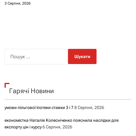
3 Серпня, 2026
П
о
ш
у
к
Гарячі Новини
:
умови пільгової іпотеки ставки 3 і 7
8 Серпня, 2026
економістка Наталія Колесніченко пояснила наслідки для
експорту цін і курсу
6 Серпня, 2026