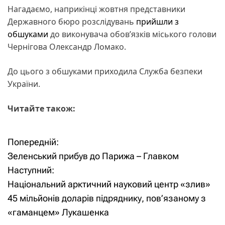
Нагадаємо, наприкінці жовтня представники
Державного бюро розслідувань
прийшли з
обшуками
до виконувача обов’язків міського голови
Чернігова Олександр Ломако.
До цього з обшуками приходила Служба безпеки
України.
Читайте також:
Попередній:
Н
Зеленський прибув до Парижа – Главком
а
Наступний:
Національний арктичний науковий центр «злив»
в
45 мільйонів доларів підряднику, пов’язаному з
і
«гаманцем» Лукашенка