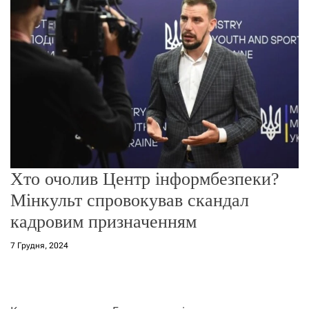
о
р
е
ж
и
м
у
Хто очолив Центр інформбезпеки?
Мінкульт спровокував скандал
кадровим призначенням
7 Грудня, 2024