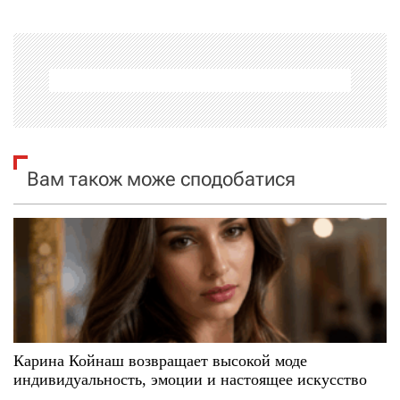
г
а
ц
і
я
Вам також може сподобатися
з
а
п
и
с
Карина Койнаш возвращает высокой моде
индивидуальность, эмоции и настоящее искусство