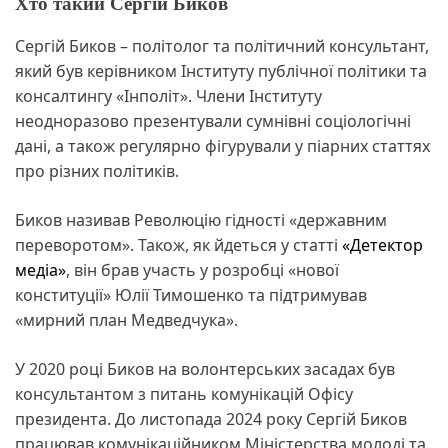
Хто такий Сергій Биков
Сергій Биков – політолог та політичний консультант,
який був керівником Інституту публічної політики та
консалтингу «Інполіт». Члени Інституту
неодноразово презентували сумнівні соціологічні
дані, а також регулярно фігурували у піарних статтях
про різних політиків.
Биков називав Революцію гідності «державним
переворотом». Також, як йдеться у статті
«Детектор
медіа»
, він брав участь у розробці «нової
конституції» Юлії Тимошенко та підтримував
«мирний план Медведчука».
У 2020 році Биков на волонтерських засадах був
консультантом з питань комунікацій Офісу
президента. До листопада 2024 року Сергій Биков
працював комунікаційником Міністерства молоді та