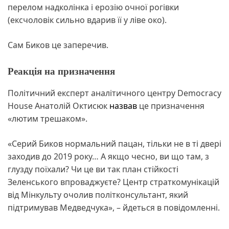
перелом надколінка і ерозію очної рогівки
(ексчоловік сильно вдарив її у ліве око).
Сам Биков це заперечив.
Реакція на призначення
Політичний експерт аналітичного центру Democracy
House Анатолій Октисюк
назвав
це призначення
«лютим трешаком».
«Серий Биков нормальний пацан, тільки не в ті двері
заходив до 2019 року… А якщо чесно, ви що там, з
глузду поїхали? Чи це ви так план стійкості
Зеленського впроваджуєте? Центр страткомунікацій
від Мінкульту очолив політконсультант, який
підтримував Медведчука», – йдеться в повідомленні.