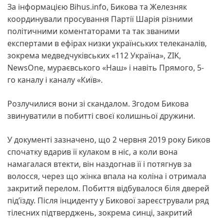
За інформацією Bihus.info, Бикова та Железняк
координували просування Партії Шарія різними
політичними коментаторами та так званими
експертами в ефірах низки українських телеканалів,
зокрема медведчуківських «112 Україна», ZIK,
NewsOne, мураєвського «Наш» і навіть Прямого, 5-
го каналу і каналу «Київ».
Розлучилися вони зі скандалом. Згодом Бикова
звинуватили в побитті своєї колишньої дружини.
У документі зазначено, що 2 червня 2019 року Биков
спочатку вдарив її кулаком в ніс, а коли вона
намагалася втекти, він наздогнав її і потягнув за
волосся, через що жінка впала на коліна і отримала
закритий перелом. Побиття відбувалося біля дверей
під’їзду. Після інциденту у Бикової зареєстрували ряд
тілесних підтверджень, зокрема синці, закритий