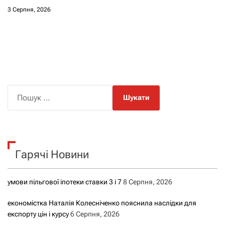
3 Серпня, 2026
П
о
ш
у
к
Гарячі Новини
:
умови пільгової іпотеки ставки 3 і 7
8 Серпня, 2026
економістка Наталія Колесніченко пояснила наслідки для
експорту цін і курсу
6 Серпня, 2026