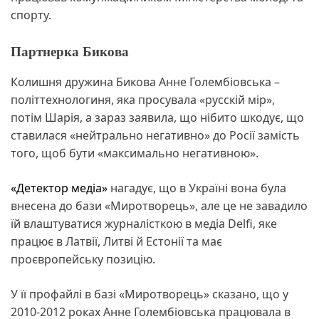
спорту.
Партнерка Бикова
Колишня дружина Бикова Анне Голембіовська –
політтехнологиня, яка просувала «русскій мір»,
потім Шарія, а зараз заявила, що нібито шкодує, що
ставилася «нейтрально негативно» до Росії замість
того, щоб бути «максимально негативною».
«Детектор медіа»
нагадує, що в Україні вона була
внесена до бази «Миротворець», але це не завадило
їй влаштуватися журналісткою в медіа Delfi, яке
працює в Латвії, Литві й Естонії та має
проєвропейську позицію.
У її профайлі в базі «Миротворець» сказано, що у
2010-2012 роках Анне Голембіовська працювала в