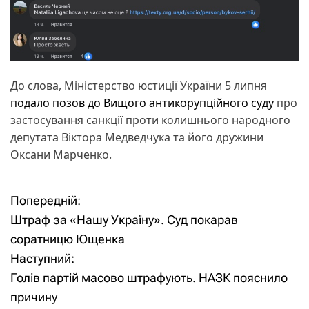
До слова, Міністерство юстиції України 5 липня
подало позов до Вищого антикорупційного суду
про
застосування санкції проти колишнього народного
депутата Віктора Медведчука та його дружини
Оксани Марченко.
Попередній:
Н
Штраф за «Нашу Україну». Суд покарав
а
соратницю Ющенка
Наступний:
в
Голів партій масово штрафують. НАЗК пояснило
і
причину