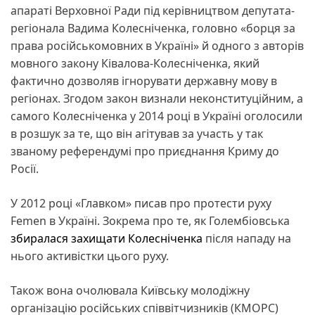
апараті Верховної Ради під керівництвом депутата-
регіонала Вадима Колесніченка, головно «борця за
права російськомовних в Україні» й одного з авторів
мовного закону Ківалова-Колесніченка, який
фактично дозволяв ігнорувати державну мову в
регіонах. Згодом закон визнали неконституційним, а
самого Колесніченка у 2014 році в Україні оголосили
в розшук за те, що він агітував за участь у так
званому референдумі про приєднання Криму до
Росії.
У 2012 році «Главком» писав про протести руху
Femen в Україні. Зокрема про те, як Голембіовська
збиралася захищати Колесніченка
після нападу на
нього активістки цього руху.
Також вона очолювала Київську молодіжну
організацію російських співвітчизників (КМОРС)