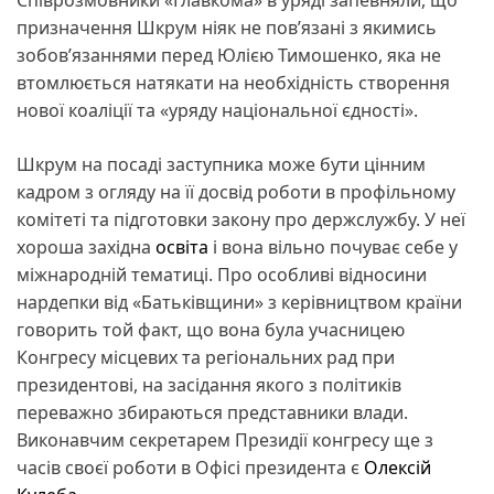
призначення Шкрум ніяк не пов’язані з якимись
зобов’язаннями перед Юлією Тимошенко, яка не
втомлюється натякати на необхідність створення
нової коаліції та «уряду національної єдності».
Шкрум на посаді заступника може бути цінним
кадром з огляду на її досвід роботи в профільному
комітеті та підготовки закону про держслужбу. У неї
хороша західна
освіта
і вона вільно почуває себе у
міжнародній тематиці. Про особливі відносини
нардепки від «Батьківщини» з керівництвом країни
говорить той факт, що вона була учасницею
Конгресу місцевих та регіональних рад при
президентові, на засідання якого з політиків
переважно збираються представники влади.
Виконавчим секретарем Президії конгресу ще з
часів своєї роботи в Офісі президента є
Олексій