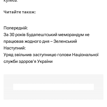
Кулеба
.
Читайте також:
Попередній:
Н
За 30 років Будапештський меморандум не
а
працював жодного дня – Зеленський
Наступний:
в
Уряд звільнив заступницю голови Національної
і
служби здоров’я України
г
а
ц
і