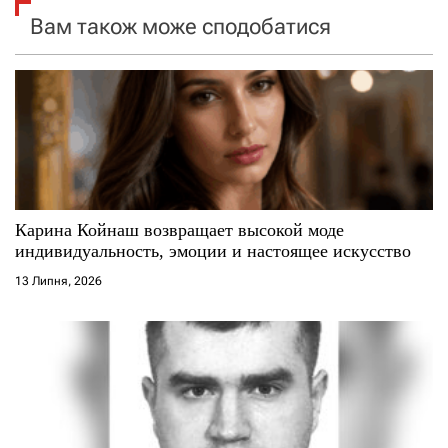
я
Вам також може сподобатися
з
а
п
и
с
Карина Койнаш возвращает высокой моде
индивидуальность, эмоции и настоящее искусство
і
13 Липня, 2026
в