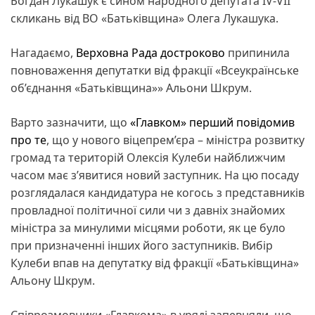
Богдан Лукашук є сином народного депутата IV-VII
скликань від ВО «Батьківщина» Олега Лукашука.
Нагадаємо,
Верховна Рада
достроково
припинила
повноваження депутатки від фракції «Всеукраїнське
об’єднання «Батьківщина»» Альони Шкрум.
Варто зазначити, що
«Главком» перший повідомив
про те
, що у нового віцепрем’єра – міністра розвитку
громад та територій Олексія Кулеби найближчим
часом має з’явитися новий заступник. На цю посаду
розглядалася кандидатура не когось з представників
провладної політичної сили чи з давніх знайомих
міністра за минулими місцями роботи, як це було
при призначенні інших його заступників. Вибір
Кулеби впав на депутатку від фракції «Батьківщина»
Альону Шкрум.
Співрозмовники «Главкома» в уряді запевняли, що