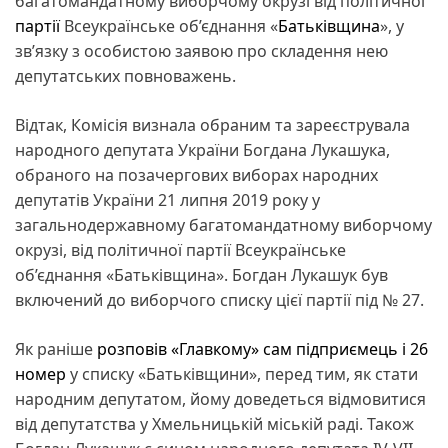
багатомандатному виборчому окрузі від політичної
партії
Всеукраїнське об’єднання «
Батьківщина
», у
зв’язку з особистою заявою про складення нею
депутатських повноважень.
Відтак, Комісія визнала обраним та зареєструвала
народного депутата України Богдана Лукашука,
обраного на позачергових виборах народних
депутатів України 21 липня 2019 року у
загальнодержавному багатомандатному виборчому
окрузі, від політичної партії Всеукраїнське
об’єднання «Батьківщина». Богдан Лукашук був
включений до виборчого списку цієї партії під № 27.
Як раніше
розповів «Главкому» сам підприємець і 26
номер
у списку «Батьківщини», перед тим, як стати
народним депутатом, йому доведеться відмовитися
від депутатства у Хмельницькій міській раді. Також