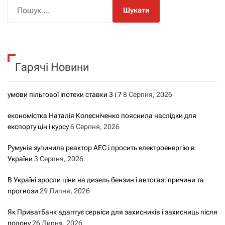
П
о
ш
у
к
Гарячі Новини
:
умови пільгової іпотеки ставки 3 і 7
8 Серпня, 2026
економістка Наталія Колесніченко пояснила наслідки для
експорту цін і курсу
6 Серпня, 2026
Румунія зупинила реактор АЕС і просить електроенергію в
України
3 Серпня, 2026
В Україні зросли ціни на дизель бензин і автогаз: причини та
прогнози
29 Липня, 2026
Як ПриватБанк адаптує сервіси для захисників і захисниць після
полону
26 Липня, 2026