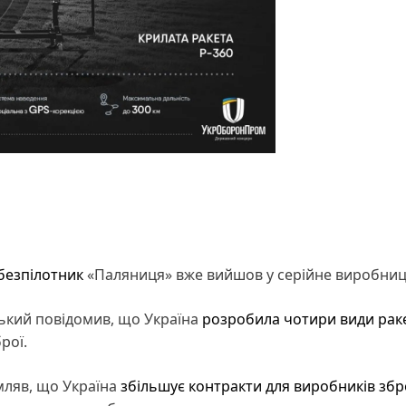
безпілотник
«Паляниця» вже вийшов у серійне виробниц
ький повідомив, що Україна
розробила чотири види рак
рої.
мляв, що Україна
збільшує контракти для виробників збр