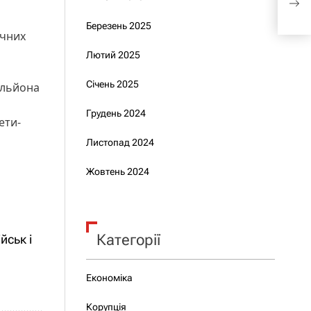
віде
Березень 2025
ичних
Лютий 2025
Січень 2025
ільйона
Грудень 2024
ети-
Листопад 2024
Жовтень 2024
Категорії
йськ і
Економіка
Корупція