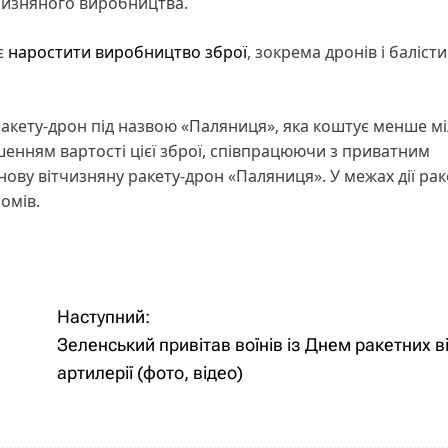
тчизняного виробництва.
є
наростити виробництво зброї
, зокрема дронів і баліст
ракету-дрон під назвою «Паляниця», яка коштує менше м
шенням вартості цієї зброї, співпрацюючи з приватним
нову вітчизняну ракету-дрон «Паляниця». У межах дії рак
омів.
Наступний:
Зеленський привітав воїнів із Днем ракетних ві
артилерії (фото, відео)