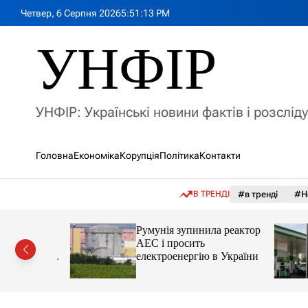
П
Четвер, 6 Серпня 2026
5
:
51
:
15
PM
е
р
УНФІР
е
й
т
и
УНФІР: Українські новини фактів і розслід
д
о
в
Головна
Економіка
Корупція
Політика
Контакти
м
і
с
В ТРЕНДІ
#в тренді
#Н
т
у
лія
Румунія зупинила реактор
яснила
АЕС і просить
орту цін і
електроенергію в України