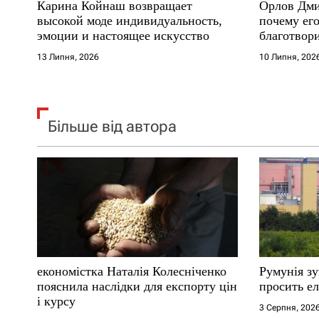
Карина Койнаш возвращает
Орлов Дми
і
высокой моде индивидуальность,
почему его
эмоции и настоящее искусство
благотвори
в
где други
13 Липня, 2026
10 Липня, 202
Більше від автора
економістка Наталія Колесніченко
Румунія з
пояснила наслідки для експорту цін
просить ел
і курсу
3 Серпня, 202