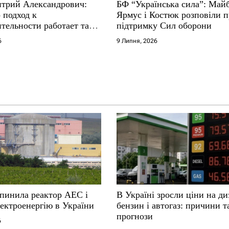
трий Александрович:
БФ “Українська сила”: Май
 подход к
Ярмус і Костюк розповіли 
тельности работает там,
підтримку Сил оборони
е не выдерживают
6
9 Липня, 2026
упинила реактор АЕС і
В Україні зросли ціни на ди
ектроенергію в України
бензин і автогаз: причини т
прогнози
6