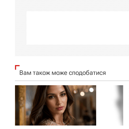
і
г
а
ц
і
я
Вам також може сподобатися
з
а
п
и
с