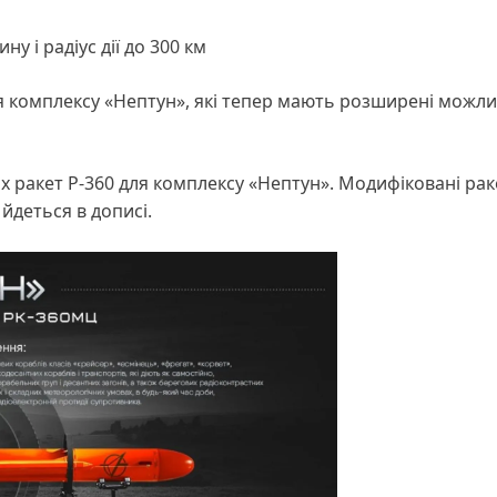
у і радіус дії до 300 км
я комплексу «Нептун», які тепер мають розширені можли
х ракет Р-360 для комплексу «Нептун». Модифіковані рак
 йдеться в дописі.