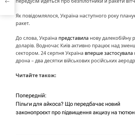
передусім йдеться про безпілотники й ракети ві
Як повідомлялося, Україна наступного року плану
ракет.
До слова, Україна
представила
нову далекобійну 
доларів. Водночас Київ активно працює над змен
сектором. 24 серпня Україна
вперше застосувала
дрона – два десятки військових російських аеродр
Читайте також:
Попередній:
Н
Пільги для айкоса? Що передбачає новий
а
законопроєкт про підвищення акцизу на тютюн
в