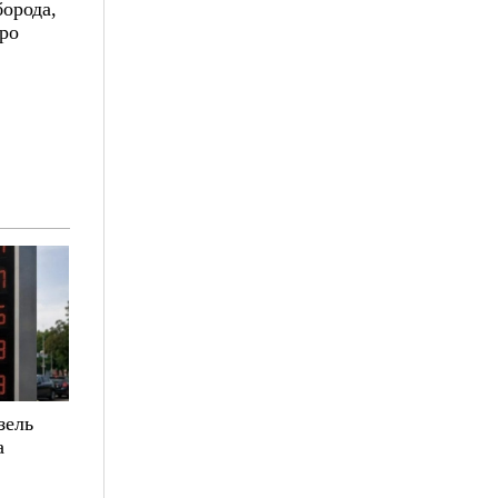
борода,
про
зель
а