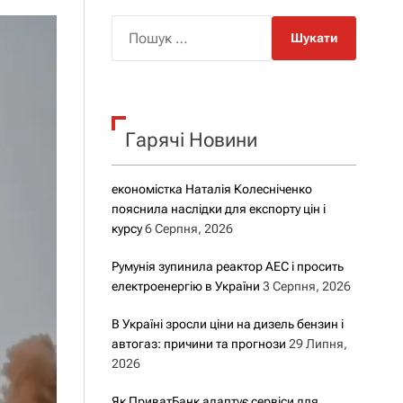
о
р
П
о
о
в
о
ш
г
у
о
р
к
е
Гарячі Новини
:
ж
и
м
у
економістка Наталія Колесніченко
пояснила наслідки для експорту цін і
курсу
6 Серпня, 2026
Румунія зупинила реактор АЕС і просить
електроенергію в України
3 Серпня, 2026
В Україні зросли ціни на дизель бензин і
автогаз: причини та прогнози
29 Липня,
2026
Як ПриватБанк адаптує сервіси для