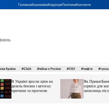
Головна
Економіка
Корупція
Політика
Контакти
увань
ова Країна
#США
#війна з Росією
#СБУ
#нафта
#грош
В Україні зросли ціни на
Як ПриватБанк а
дизель бензин і автогаз:
сервіси для захисн
причини та прогнози
захисниць після 