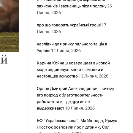
захисників і захисниць після полону
26
Липня, 2026
про що говорять українські гроші
17
Липня, 2026
наслідки для ринку пального та цін в
Україні
14 Липня, 2026
ій
Карина Койнаш возвращает высокой
моде индивидуальность, эмоции и
настоящее искусство
13 Липня, 2026
Орлов Дмитрий Александрович: почему
его подход к благотворительности
работает там, где другие не
выдерживают
10 Липня, 2026
БФ “Українська сила”: Майборода, Ярмус
і Костюк розповіли про підтримку Сил