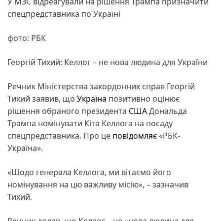
У МЗС відреагували на рішення Трампа призначити
спецпредставника по Україні
фото: РБК
Георгій Тихий: Келлог – не нова людина для України
Речник Міністерства закордонних справ Георгій
Тихий заявив, що
Україна
позитивно оцінює
рішення обраного президента
США
Дональда
Трампа номінувати Кіта Келлога на посаду
спецпредставника. Про це
повідомляє
«РБК-
Україна».
«Щодо генерала Келлога, ми вітаємо його
номінування на цю важливу місію», – зазначив
Тихий.
Речник додав, що Келлог – не «нова людина для