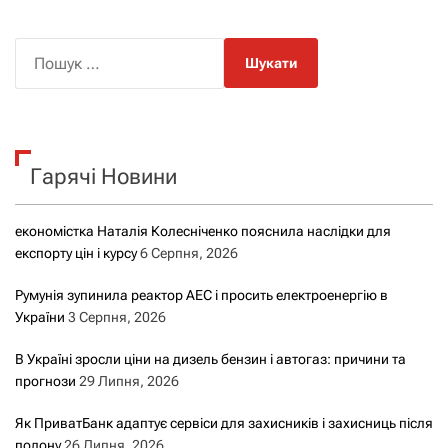
П
о
ш
у
к
Гарячі Новини
:
економістка Наталія Колесніченко пояснила наслідки для
експорту цін і курсу
6 Серпня, 2026
Румунія зупинила реактор АЕС і просить електроенергію в
України
3 Серпня, 2026
В Україні зросли ціни на дизель бензин і автогаз: причини та
прогнози
29 Липня, 2026
Як ПриватБанк адаптує сервіси для захисників і захисниць після
полону
26 Липня, 2026