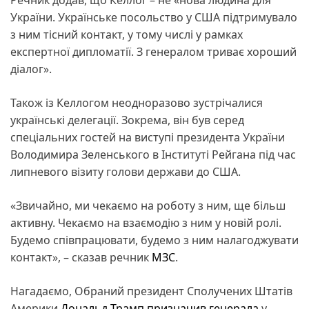
України. Українське посольство у США підтримувало
з ним тісний контакт, у тому числі у рамках
експертної дипломатії. З генералом триває хороший
діалог».
Також із Келлогом неодноразово зустрічалися
українські делегації. Зокрема, він був серед
спеціальних гостей на виступі президента України
Володимира Зеленського в Інституті Рейгана під час
липневого візиту голови держави до США.
«Звичайно, ми чекаємо на роботу з ним, ще більш
активну. Чекаємо на взаємодію з ним у новій ролі.
Будемо співпрацювати, будемо з ним налагоджувати
контакт», – сказав речник
МЗС
.
Нагадаємо, Обраний президент Сполучених Штатів
Америки
Дональд Трамп
призначив генерала
у