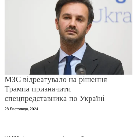
о
р
е
ж
и
м
у
МЗС відреагувало на рішення
Трампа призначити
спецпредставника по Україні
28 Листопада, 2024