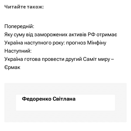
Читайте також:
Попередній:
Н
Яку суму від заморожених активів РФ отримає
а
Україна наступного року: прогноз Мінфіну
Наступний:
в
Україна готова провести другий Саміт миру –
і
Єрмак
г
а
Федоренко Світлана
ц
і
я