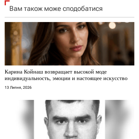
Вам також може сподобатися
з
а
п
и
с
Карина Койнаш возвращает высокой моде
і
индивидуальность, эмоции и настоящее искусство
13 Липня, 2026
в