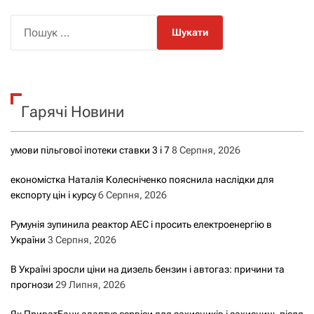
П
о
ш
у
к
Гарячі Новини
:
умови пільгової іпотеки ставки 3 і 7
8 Серпня, 2026
економістка Наталія Колесніченко пояснила наслідки для
експорту цін і курсу
6 Серпня, 2026
Румунія зупинила реактор АЕС і просить електроенергію в
України
3 Серпня, 2026
В Україні зросли ціни на дизель бензин і автогаз: причини та
прогнози
29 Липня, 2026