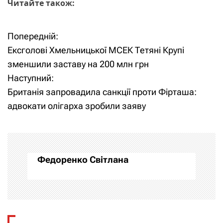
Читайте також:
Попередній:
Н
Ексголові Хмельницької МСЕК Тетяні Крупі
а
зменшили заставу на 200 млн грн
Наступний:
в
Британія запровадила санкції проти Фірташа:
і
адвокати олігарха зробили заяву
г
а
Федоренко Світлана
ц
і
я