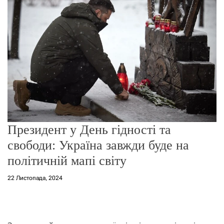
о
р
е
ж
и
м
у
Президент у День гідності та
свободи: Україна завжди буде на
політичній мапі світу
22 Листопада, 2024