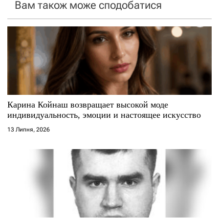
Вам також може сподобатися
з
а
п
и
с
Карина Койнаш возвращает высокой моде
і
индивидуальность, эмоции и настоящее искусство
13 Липня, 2026
в