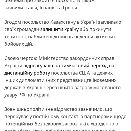
безпеки про закриття посольств також
заявили Італія, Іспанія та Греція.
Згодом посольство Казахстану в Україні закликало
своїх громадян
залишити країну
або покинути
території, наближені до місць ведення активних
бойових дій.
Своєю чергою Міністерство закордонних справ
України
відреагувало на тимчасовий перехід на
дистанційну роботу
посольства США та деяких
інших дипломатичних представництв іноземних
держав в Україні через нібито загрозу масованого
удару РФ по Україні.
Зовнішньополітичне відомство зазначило, що
перебуває у постійному контакті з партнерами щодо
потенційних безпекових загроз, які є «щоденною
реальністю для українців уже понад тисячу днів».