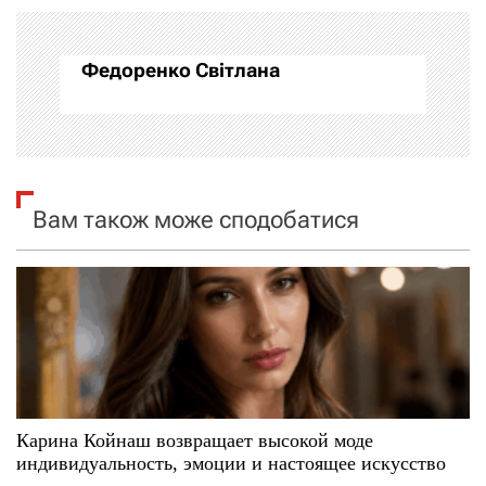
а
Федоренко Світлана
ц
і
я
Вам також може сподобатися
з
а
п
и
с
Карина Койнаш возвращает высокой моде
і
индивидуальность, эмоции и настоящее искусство