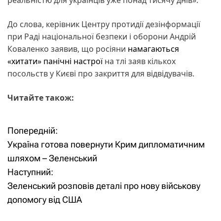
До слова, керівник Центру протидії дезінформації
при Раді національної безпеки і оборони Андрій
Коваленко заявив, що росіяни
намагаються
«хитати» панічні настрої
на тлі заяв кількох
посольств у Києві про закриття для відвідувачів.
Читайте також:
Попередній:
Н
Україна готова повернути Крим дипломатичним
а
шляхом – Зеленський
Наступний:
в
Зеленський розповів деталі про нову військову
і
допомогу від США
г