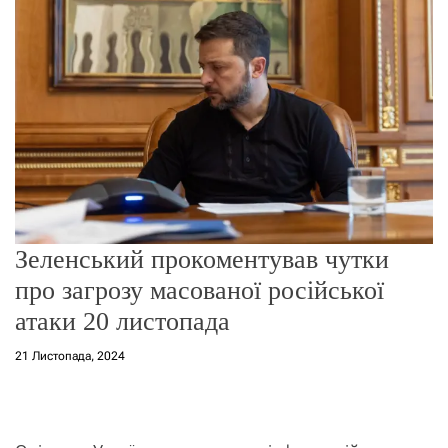
о
р
е
ж
и
м
у
Зеленський прокоментував чутки
про загрозу масованої російської
атаки 20 листопада
21 Листопада, 2024