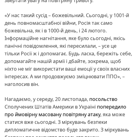
звертати увагу на повітряну тривогу.
«У нас такий сусід – божевільний. Сьогодні, у 1001-й
день повномасштабної війни, Росія так само
божевільна, як і в 1000-й день, і 24 лютого.
Інформаційне нагнітання, яке було сьогодні, якісь
панічні повідомлення, які пересилали, – усе це
тільки Росії ж і допомагає. Будь ласка, бережіть себе,
допомагайте нашій армії і дбайте, зокрема, щоб
ніхто не міг використати ваші емоції у своїх власних
інтересах. А ми продовжуємо зміцнювати ППО», –
наголосив він.
Нагадаємо, у середу, 20 листопада,
посольство
Сполучених Штатів Америки в Україні
попередило
про ймовірну масовану повітряну атаку
, яка може
статися вже сьогодні. З міркувань безпеки
дипломатичне відомство буде закрито. З міркувань