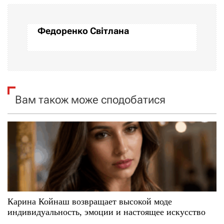
а
Федоренко Світлана
ц
і
я
Вам також може сподобатися
з
а
п
и
с
Карина Койнаш возвращает высокой моде
і
индивидуальность, эмоции и настоящее искусство