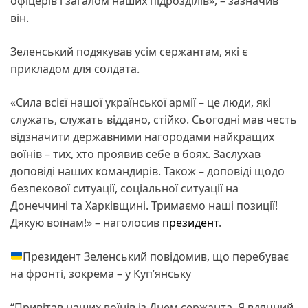
офіцерів і загалом наших підрозділів», – зазначив
він.
Зеленський подякував усім сержантам, які є
прикладом для солдата.
«Сила всієї нашої української армії – це люди, які
служать, служать віддано, стійко. Сьогодні мав честь
відзначити державними нагородами найкращих
воїнів – тих, хто проявив себе в боях. Заслухав
доповіді наших командирів. Також – доповіді щодо
безпекової ситуації, соціальної ситуації на
Донеччині та Харківщині. Тримаємо наші позиції!
Дякую воїнам!» – наголосив
президент
.
Президент Зеленський повідомив, що перебуває
на фронті, зокрема – у Куп’янську
“Привітав наших воїнів із Днем сержанта. Я вдячний