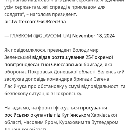
усім сержантам, які справді є прикладом для
солдата”, – наголсив президент.
pic.twitter.com/ExORced3ha
— ГЛАВКОМ (@GLAVCOM_UA)
November 18, 2024
Як повідомлялося, президент Володимир
Зеленський
відвідав розташування 25-ї окремої
повітрянодесантної Січеславської бригади
, яка
обороняє Покровськ Донецької області. Зеленський
заслухав доповідь командира бригади Євгена
Ласійчука про обстановку у смузі відповідальності та
безпекову ситуацію в Покровську.
Нагадаємо, на фронті фіксується
просування
російських окупантів під Куп’янськом
Харківської
області, Часовим Яром, Кураховим та Вугледаром
Донецької області.