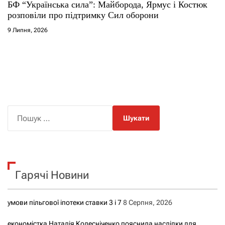
БФ “Українська сила”: Майборода, Ярмус і Костюк
розповіли про підтримку Сил оборони
9 Липня, 2026
П
о
ш
у
к
Гарячі Новини
:
умови пільгової іпотеки ставки 3 і 7
8 Серпня, 2026
економістка Наталія Колесніченко пояснила наслідки для