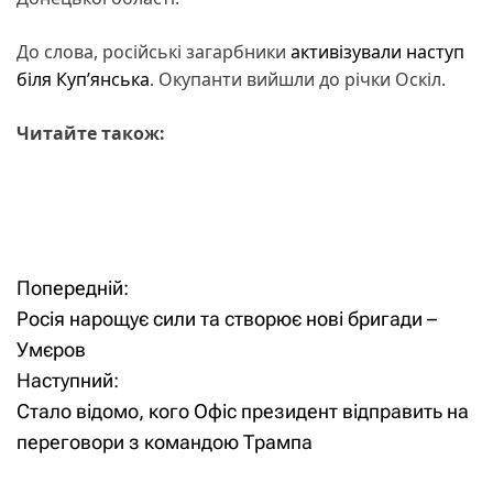
До слова, російські загарбники
активізували наступ
біля Куп’янська
. Окупанти вийшли до річки Оскіл.
Читайте також:
Попередній:
Н
Росія нарощує сили та створює нові бригади –
а
Умєров
Наступний:
в
Стало відомо, кого Офіс президент відправить на
і
переговори з командою Трампа
г