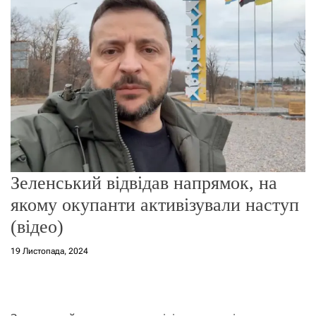
о
р
е
ж
и
м
у
Зеленський відвідав напрямок, на
якому окупанти активізували наступ
(відео)
19 Листопада, 2024