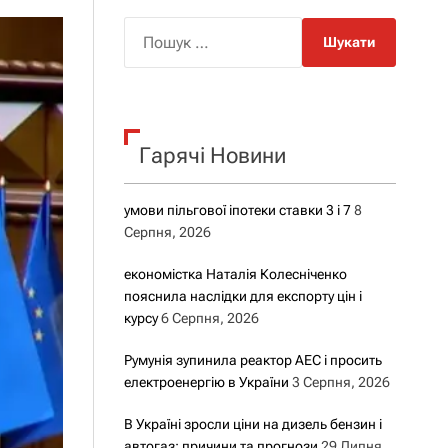
о
р
П
о
о
в
о
ш
г
у
о
р
к
е
Гарячі Новини
:
ж
и
м
у
умови пільгової іпотеки ставки 3 і 7
8
Серпня, 2026
економістка Наталія Колесніченко
пояснила наслідки для експорту цін і
курсу
6 Серпня, 2026
Румунія зупинила реактор АЕС і просить
електроенергію в України
3 Серпня, 2026
В Україні зросли ціни на дизель бензин і
автогаз: причини та прогнози
29 Липня,