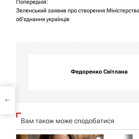
Попередній:
Н
Зеленський заявив про створення Міністерств
а
об’єднання українців
в
і
г
а
Федоренко Світлана
ц
ня
і
ців
я
Вам також може сподобатися
з
а