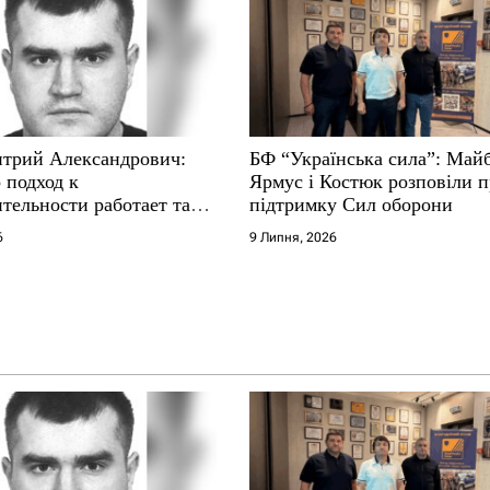
трий Александрович:
БФ “Українська сила”: Май
 подход к
Ярмус і Костюк розповіли 
тельности работает там,
підтримку Сил оборони
е не выдерживают
6
9 Липня, 2026