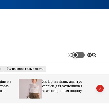
П
П
е
о
р
ш
і
#Фінансова грамотність
е
у
м
к
и
ціни на
Як ПриватБанк адаптує
к
а
тогаз:
сервіси для захисників і
ч
ози
захисниць після полону
к
о
л
ь