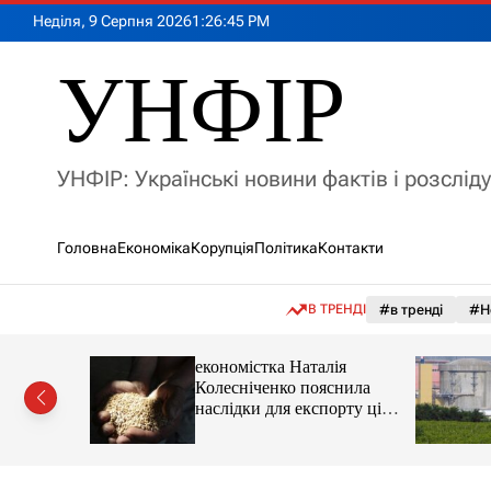
П
Неділя, 9 Серпня 2026
1
:
26
:
46
PM
е
р
УНФІР
е
й
т
и
УНФІР: Українські новини фактів і розслід
д
о
в
Головна
Економіка
Корупція
Політика
Контакти
м
і
с
В ТРЕНДІ
#в тренді
#Н
т
у
іпотеки
економістка Наталія
Колесніченко пояснила
наслідки для експорту цін і
курсу