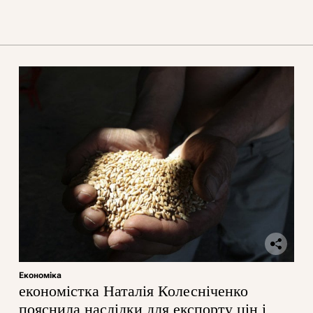
Економіка
економістка Наталія Колесніченко
пояснила наслідки для експорту цін і