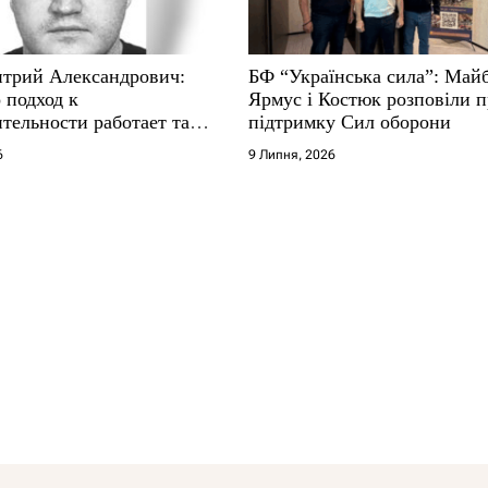
трий Александрович:
БФ “Українська сила”: Май
 подход к
Ярмус і Костюк розповіли 
тельности работает там,
підтримку Сил оборони
е не выдерживают
6
9 Липня, 2026