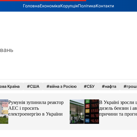
Головна
Економіка
Корупція
Політика
Контакти
увань
ова Країна
#США
#війна з Росією
#СБУ
#нафта
#грош
Румунія зупинила реактор
В Україні зросли 
АЕС і просить
дизель бензин і ав
електроенергію в України
причини та прогн