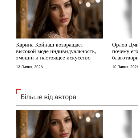
п
и
с
Карина Койнаш возвращает
Орлов Дми
і
высокой моде индивидуальность,
почему его
эмоции и настоящее искусство
благотвори
в
где други
13 Липня, 2026
10 Липня, 202
Більше від автора