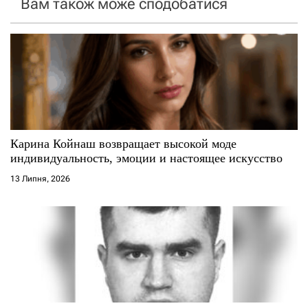
Вам також може сподобатися
з
а
п
и
с
Карина Койнаш возвращает высокой моде
і
индивидуальность, эмоции и настоящее искусство
13 Липня, 2026
в