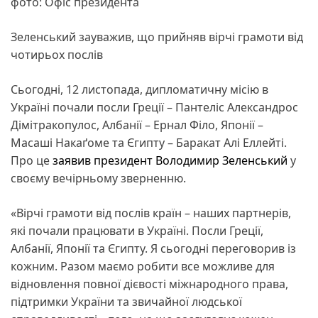
фото: Офіс президента
Зеленський зауважив, що прийняв вірчі грамоти від
чотирьох послів
Сьогодні, 12 листопада, дипломатичну місію в
Україні почали посли Греції – Пантеліс Александрос
Дімітракопулос, Албанії – Ернал Філо, Японії –
Масаші Накаґоме та Єгипту – Баракат Алі Еллейті.
Про це
заявив
президент
Володимир Зеленський
у
своєму вечірньому зверненню.
«Вірчі грамоти від послів країн – наших партнерів,
які почали працювати в Україні. Посли Греції,
Албанії, Японії та Єгипту. Я сьогодні переговорив із
кожним. Разом маємо робити все можливе для
відновлення повної дієвості міжнародного права,
підтримки України та звичайної людської