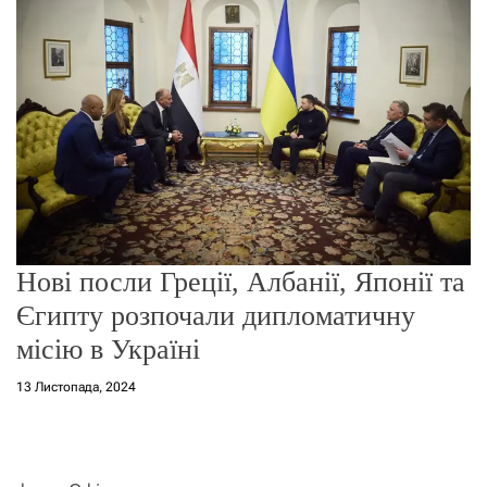
о
р
е
ж
и
м
у
Нові посли Греції, Албанії, Японії та
Єгипту розпочали дипломатичну
місію в Україні
13 Листопада, 2024