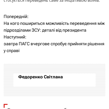
стосується переведень саме за ініціативою воїнів.
Попередній:
Н
На кого пошириться можливість переведення між
а
підрозділами ЗСУ: деталі від президента
Наступний:
в
завтра ПАГС вчергове спробує прийняти рішення
і
у справі
г
а
Федоренко Світлана
ц
і
я