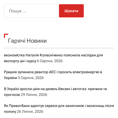
П
о
ш
у
к
Гарячі Новини
:
економістка Наталія Колесніченко пояснила наслідки для
експорту цін і курсу
6 Серпня, 2026
Румунія зупинила реактор АЕС і просить електроенергію в
України
3 Серпня, 2026
В Україні зросли ціни на дизель бензин і автогаз: причини та
прогнози
29 Липня, 2026
Як ПриватБанк адаптує сервіси для захисників і захисниць після
полону
26 Липня, 2026