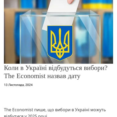
о
р
е
ж
и
м
у
Коли в Україні відбудуться вибори?
The Economist назвав дату
13 Листопада, 2024
The Economist пише, що вибори в Україні можуть
відбутися у 2025 році