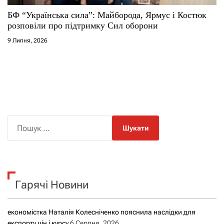
БФ “Українська сила”: Майборода, Ярмус і Костюк
розповіли про підтримку Сил оборони
9 Липня, 2026
П
о
ш
у
к
Гарячі Новини
:
економістка Наталія Колесніченко пояснила наслідки для
експорту цін і курсу
6 Серпня, 2026