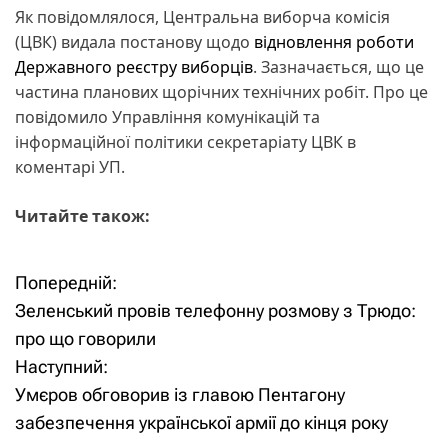
Як повідомлялося, Центральна виборча комісія
(ЦВК) видала постанову щодо
відновлення роботи
Державного реєстру виборців
. Зазначається, що це
частина планових щорічних технічних робіт. Про це
повідомило Управління комунікацій та
інформаційної політики секретаріату ЦВК в
коментарі УП.
Читайте також:
Попередній:
Н
Зеленський провів телефонну розмову з Трюдо:
а
про що говорили
Наступний:
в
Умєров обговорив із главою Пентагону
і
забезпечення української армії до кінця року