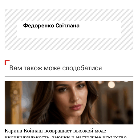
г
а
Федоренко Світлана
ц
і
я
Вам також може сподобатися
з
а
п
и
с
Карина Койнаш возвращает высокой моде
і
индивидуальность, эмоции и настоящее искусство