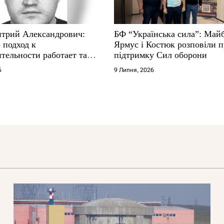
трий Александрович:
БФ “Українська сила”: Май
 подход к
Ярмус і Костюк розповіли 
тельности работает там,
підтримку Сил оборони
е не выдерживают
6
9 Липня, 2026