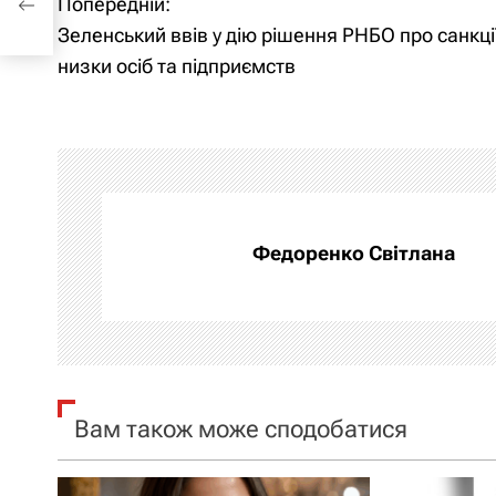
Попередній:
Н
Зеленський ввів у дію рішення РНБО про санкці
а
низки осіб та підприємств
в
і
г
а
Федоренко Світлана
ц
і
я
Вам також може сподобатися
з
а