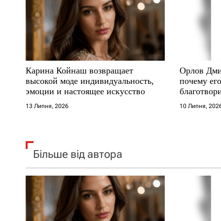
п
и
с
Карина Койнаш возвращает
Орлов Дми
і
высокой моде индивидуальность,
почему его
эмоции и настоящее искусство
благотвори
в
где други
13 Липня, 2026
10 Липня, 202
Більше від автора