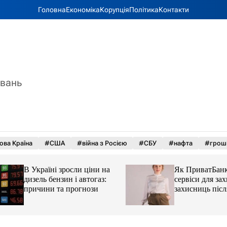
Головна
Економіка
Корупція
Політика
Контакти
увань
ова Країна
#США
#війна з Росією
#СБУ
#нафта
#грош
В Україні зросли ціни на
Як ПриватБанк а
дизель бензин і автогаз:
сервіси для захисн
причини та прогнози
захисниць після 