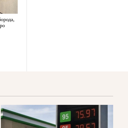
борода,
про