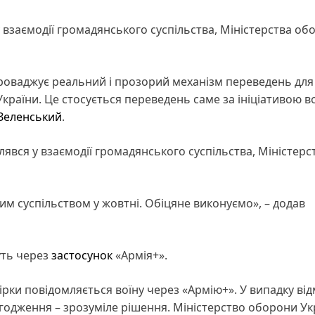
 взаємодії громадянського суспільства, Міністерства об
проваджує реальний і прозорий механізм переведень дл
раїни. Це стосується переведень саме за ініціативою во
Зеленський
.
вся у взаємодії громадянського суспільства, Міністерс
им суспільством у жовтні. Обіцяне виконуємо», – додав
уть через
застосунок
«Армія+».
ірки повідомляється воїну через «Армію+». У випадку ві
огодження – зрозуміле рішення. Міністерство оборони Ук