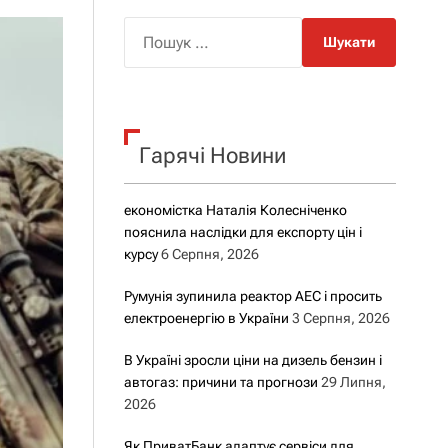
о
р
П
о
о
в
о
ш
г
у
о
р
к
е
Гарячі Новини
:
ж
и
м
у
економістка Наталія Колесніченко
пояснила наслідки для експорту цін і
курсу
6 Серпня, 2026
Румунія зупинила реактор АЕС і просить
електроенергію в України
3 Серпня, 2026
В Україні зросли ціни на дизель бензин і
автогаз: причини та прогнози
29 Липня,
2026
Як ПриватБанк адаптує сервіси для