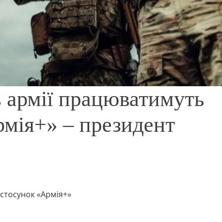
в армії працюватимуть
рмія+» – президент
стосунок «Армія+»