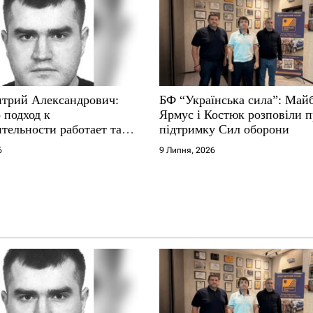
трий Александрович:
БФ “Українська сила”: Май
 подход к
Ярмус і Костюк розповіли 
тельности работает там,
підтримку Сил оборони
е не выдерживают
6
9 Липня, 2026