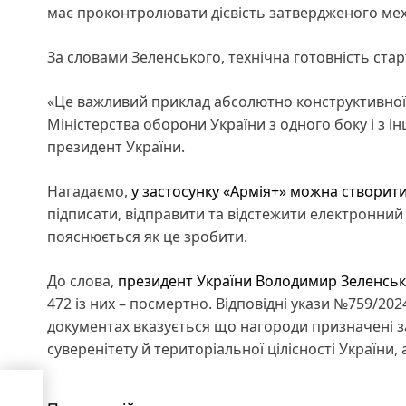
має проконтролювати дієвість затвердженого меха
За словами Зеленського, технічна готовність стар
«Це важливий приклад абсолютно конструктивної
Міністерства оборони України з одного боку і з і
президент України.
Нагадаємо,
у застосунку «Армія+» можна створит
підписати, відправити та відстежити електронний
пояснюється як це зробити.
До слова,
президент України Володимир Зеленсь
472 із них – посмертно. Відповідні укази №759/20
документах вказується що нагороди призначені за
суверенітету й територіальної цілісності України,
сіб