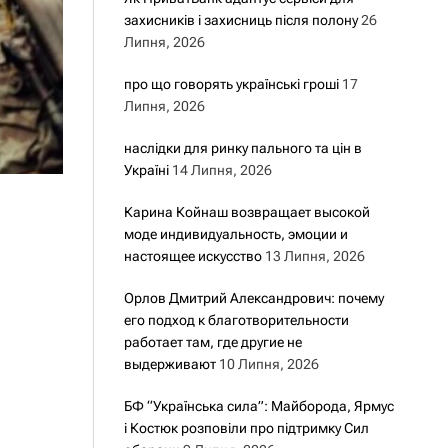
захисників і захисниць після полону
26
Липня, 2026
про що говорять українські гроші
17
Липня, 2026
наслідки для ринку пального та цін в
Україні
14 Липня, 2026
Карина Койнаш возвращает высокой
моде индивидуальность, эмоции и
настоящее искусство
13 Липня, 2026
Орлов Дмитрий Александрович: почему
его подход к благотворительности
работает там, где другие не
выдерживают
10 Липня, 2026
БФ “Українська сила”: Майборода, Ярмус
і Костюк розповіли про підтримку Сил