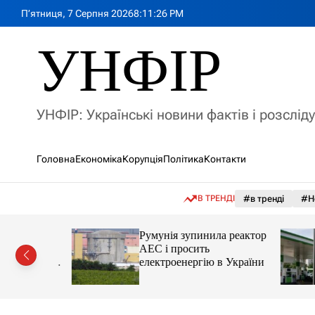
П
П’ятниця, 7 Серпня 2026
8
:
11
:
28
PM
е
р
УНФІР
е
й
т
и
УНФІР: Українські новини фактів і розслід
д
о
в
Головна
Економіка
Корупція
Політика
Контакти
м
і
с
В ТРЕНДІ
#в тренді
#Н
т
у
лія
Румунія зупинила реактор
яснила
АЕС і просить
орту цін і
електроенергію в України