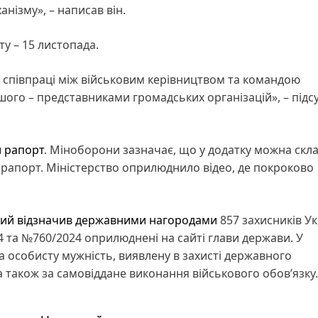
нізму», – написав він.
ту – 15 листопада.
 співпраці між військовим керівництвом та командою
ншого – представниками громадських організацій», – підс
и рапорт
. Міноборони зазначає, що у додатку можна скла
 рапорт. Міністерство оприлюднило відео, де покроково
кий відзначив державними нагородами
857 захисників Ук
24 та №760/2024 оприлюднені на сайті глави держави. У
 особисту мужність, виявлену в захисті державного
 а також за самовіддане виконання військового обов’язку.