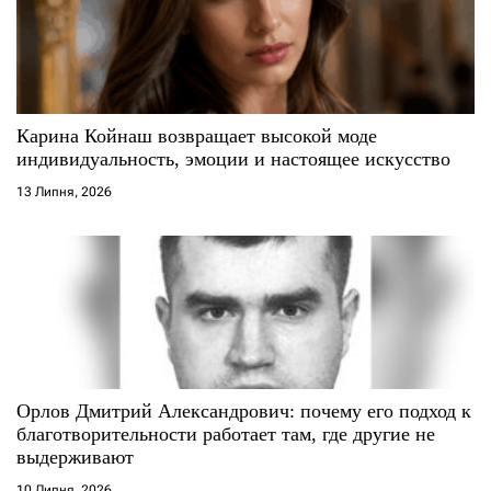
з
п
а
и
п
с
Карина Койнаш возвращает высокой моде
и
і
индивидуальность, эмоции и настоящее искусство
13 Липня, 2026
с
в
я
м
Орлов Дмитрий Александрович: почему его подход к
благотворительности работает там, где другие не
выдерживают
10 Липня, 2026