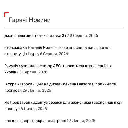
у
к
Гарячі Новини
:
умови пільгової іпотеки ставки 3 і 7
8 Серпня, 2026
економістка Наталія Колесніченко пояснила наслідки для
експорту цін і курсу
6 Серпня, 2026
Румунія зупинила реактор АЕС і просить електроенергію в
України
3 Серпня, 2026
В Україні зросли ціни на дизель бензин і автогаз: причини та
прогнози
29 Липня, 2026
Як ПриватБанк адаптує сервіси для захисників і захисниць після
полону
26 Липня, 2026
про що говорять українські гроші
17 Липня, 2026