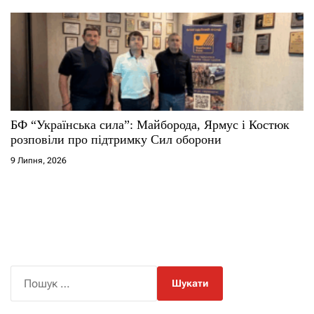
БФ “Українська сила”: Майборода, Ярмус і Костюк
розповіли про підтримку Сил оборони
9 Липня, 2026
П
о
ш