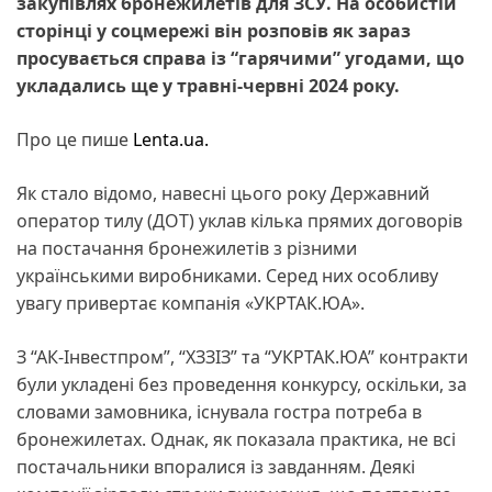
закупівлях бронежилетів для ЗСУ. На особистій
сторінці у соцмережі він розповів як зараз
просувається справа із “гарячими” угодами, що
укладались ще у травні-червні 2024 року.
Про це пише
Lenta.ua.
Як стало відомо, навесні цього року Державний
оператор тилу (ДОТ) уклав кілька прямих договорів
на постачання бронежилетів з різними
українськими виробниками. Серед них особливу
увагу привертає компанія «УКРТАК.ЮА».
З “АК-Інвестпром”, “ХЗЗІЗ” та “УКРТАК.ЮА” контракти
були укладені без проведення конкурсу, оскільки, за
словами замовника, існувала гостра потреба в
бронежилетах. Однак, як показала практика, не всі
постачальники впоралися із завданням. Деякі