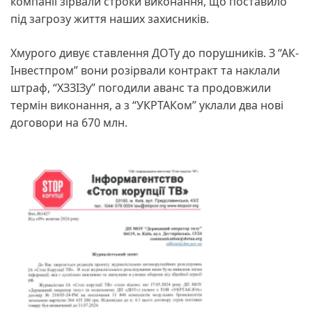
компанії зірвали строки виконання, що поставило
під загрозу життя наших захисників.
Хмурого дивує ставлення ДОТу до порушників. З “АК-
Інвестпром” вони розірвали контракт та наклали
штраф, “ХЗЗІЗу” погодили аванс та продовжили
термін виконання, а з “УКРТАКом” уклали два нові
договори на 670 млн.