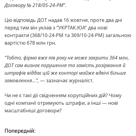
Договору № 218/05-24-РМ”.
Цю відповідь ДОТ надав 16 жовтня, проте два дні
перед тим він уклав з “УКРТАК.ЮА” два нові
контракти (368/10-24-РМ та 369/10-24-РМ) загальною
вартістю 678 млн грн.
“Тобто, фірма вже пів року не може закрити 364 млн,
ДОТ сам визнає порушення та замість розірвання й
штрафів віддає цій же конторі майже вдвічі більше
замовлення…”,
— зазначає журналіст.
Чи не є такі дії свідченням корупційних дій? Чому
одні компанії отримують штрафи, а інші — нові
масштабніші договори?
Попередній:
Н
Н