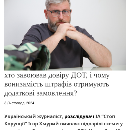
о
р
е
ж
и
м
у
хто завоював довіру ДОТ, і чому
вонизамість штрафів отримують
додаткові замовлення?
8 Листопада, 2024
Український журналіст,
розслідувач
ІА “Стоп
Корупції” Ігор Хмурий виявляє підозрілі схеми у