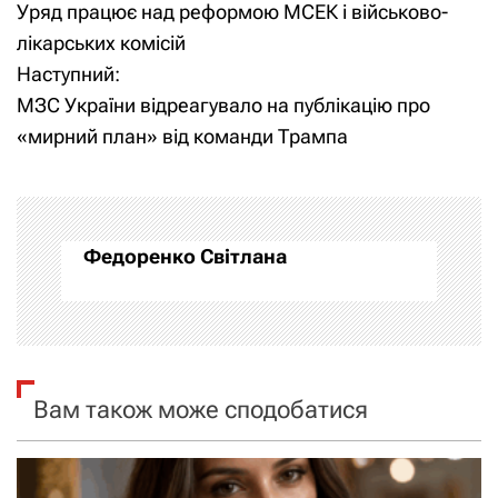
Уряд працює над реформою МСЕК і військово-
а
а
лікарських комісій
Наступний:
в
в
МЗС України відреагувало на публікацію про
и
і
«мирний план» від команди Трампа
г
г
а
а
Федоренко Світлана
ц
ц
и
і
я
я
Вам також може сподобатися
п
з
о
а