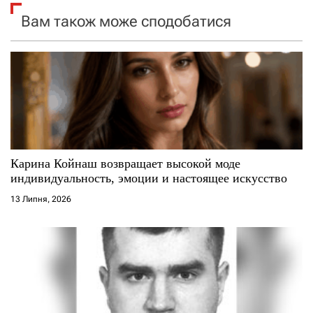
Вам також може сподобатися
з
з
а
а
п
п
и
и
с
с
Карина Койнаш возвращает высокой моде
я
і
индивидуальность, эмоции и настоящее искусство
м
13 Липня, 2026
в