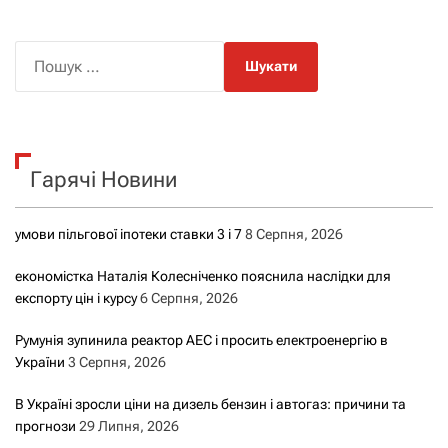
П
о
ш
у
к
Гарячі Новини
:
умови пільгової іпотеки ставки 3 і 7
8 Серпня, 2026
економістка Наталія Колесніченко пояснила наслідки для
експорту цін і курсу
6 Серпня, 2026
Румунія зупинила реактор АЕС і просить електроенергію в
України
3 Серпня, 2026
В Україні зросли ціни на дизель бензин і автогаз: причини та
прогнози
29 Липня, 2026