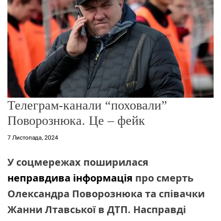
о
р
е
ж
и
м
у
Телеграм-канали “поховали”
Поворознюка. Це – фейк
7 Листопада, 2024
У соцмережах поширилася
неправдива інформація
про смерть
Олександра Поворознюка та співачки
Жанни Лтавської в ДТП. Насправді