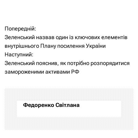
Н
а
в
Попередній:
Н
Зеленський назвав один із ключових елементів
и
а
внутрішнього Плану посилення України
г
Наступний:
в
Зеленський пояснив, як потрібно розпорядитися
а
і
замороженими активами РФ
ц
г
и
а
Федоренко Світлана
я
ц
п
і
о
я