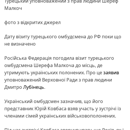
Турецький уповноважений з прав людини Шереф
Малкоч
фото з відкритих джерел
Дату візиту турецького омбудсмена до РФ поки що
не визначено
Російська Федерація погодила візит турецького
омбудсмена Шерефа Малкоча до місць, де
утримують українських полонених. Про це
заявив
уповноважений Верховної Ради з прав людини
Дмитро
Лубінець
.
Український омбудсмен зазначив, що його
представник Юрій Ковбаса взяв участь у зустрічі із
членами сімей українських військовополонених.
Під час зустрічі Ковбаса звернув увагу, що Росія, як і