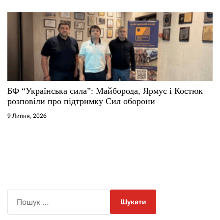
БФ “Українська сила”: Майборода, Ярмус і Костюк
розповіли про підтримку Сил оборони
9 Липня, 2026
П
о
ш