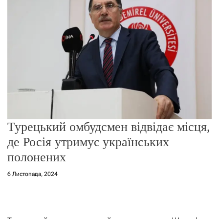
о
р
е
ж
и
м
у
Турецький омбудсмен відвідає місця,
де Росія утримує українських
полонених
6 Листопада, 2024