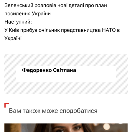
Зеленський розповів нові деталі про план
а
посилення України
Наступний:
в
У Київ прибув очільник представництва НАТО в
і
Україні
г
а
Федоренко Світлана
ц
і
я
Вам також може сподобатися
з
а