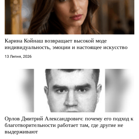
п
и
с
Карина Койнаш возвращает высокой моде
і
индивидуальность, эмоции и настоящее искусство
13 Липня, 2026
в
Орлов Дмитрий Александрович: почему его подход к
благотворительности работает там, где другие не
выдерживают