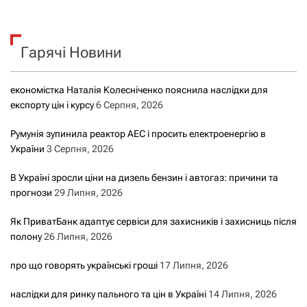
у
к
Гарячі Новини
:
економістка Наталія Колесніченко пояснила наслідки для
експорту цін і курсу
6 Серпня, 2026
Румунія зупинила реактор АЕС і просить електроенергію в
України
3 Серпня, 2026
В Україні зросли ціни на дизель бензин і автогаз: причини та
прогнози
29 Липня, 2026
Як ПриватБанк адаптує сервіси для захисників і захисниць після
полону
26 Липня, 2026
про що говорять українські гроші
17 Липня, 2026
наслідки для ринку пального та цін в Україні
14 Липня, 2026