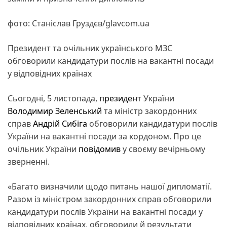
фото: Станіслав Груздєв/glavcom.ua
Президент та очільник українського МЗС
обговорили кандидатури послів на вакантні посади
у відповідних країнах
Сьогодні, 5 листопада,
президент
України
Володимир Зеленський
та міністр закордонних
справ
Андрій Сибіга
обговорили кандидатури послів
України на вакантні посади за кордоном. Про це
очільник України
повідомив
у своєму вечірньому
зверненні.
«Багато визначили щодо питань нашої дипломатії.
Разом із міністром закордонних справ обговорили
кандидатури послів України на вакантні посади у
відповідних країнах, обговорили й результати