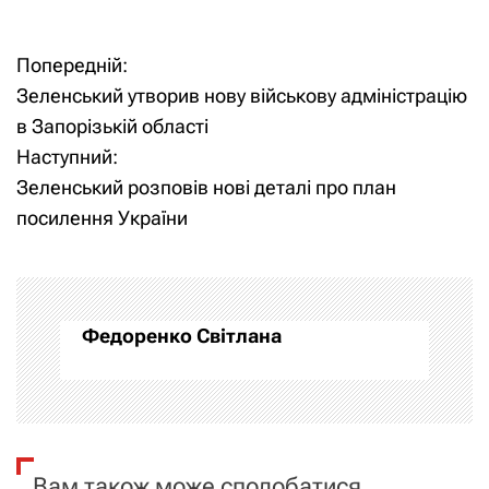
Попередній:
Н
Зеленський утворив нову військову адміністрацію
а
в Запорізькій області
Наступний:
в
Зеленський розповів нові деталі про план
і
посилення України
г
а
Федоренко Світлана
ц
і
я
Вам також може сподобатися