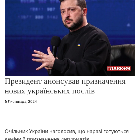
о
р
е
ж
и
м
у
Президент анонсував призначення
нових українських послів
6 Листопада, 2024
Очільник України наголосив, що наразі готуються
заміни й призначення дипломатів