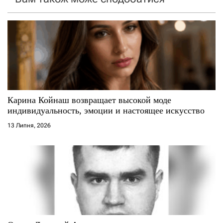
з
а
п
и
с
Карина Койнаш возвращает высокой моде
і
индивидуальность, эмоции и настоящее искусство
13 Липня, 2026
в