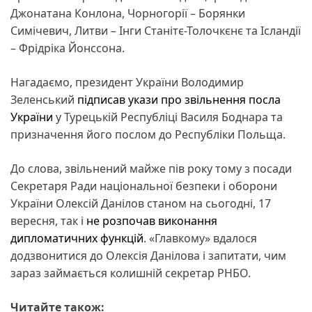
Джонатана Конлона, Чорногорії – Борянки
Симічевич, Литви – Інги Станітє-Толочкєнє та Ісландії
– Фрідріка Йонссона.
Нагадаємо, президент України Володимир
Зеленський
підписав укази про звільнення посла
України
у Турецькій Республіці Василя Боднара та
призначення його послом до Республіки Польща.
До слова, звільнений майже пів року тому з посади
Секретаря Ради національної безпеки і оборони
України Олексій Данілов станом на сьогодні, 17
вересня, так і
не розпочав виконання
дипломатичних функцій
. «Главкому» вдалося
додзвонитися до Олексія Данілова і запитати, чим
зараз займається колишній секретар РНБО.
Читайте також: