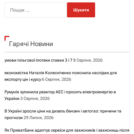
П
о
ш
у
к
Гарячі Новини
:
умови пільгової іпотеки ставки 3 і 7
8 Серпня, 2026
економістка Наталія Колесніченко пояснила наслідки для
експорту цін і курсу
6 Серпня, 2026
Румунія зупинила реактор АЕС і просить електроенергію в
України
3 Серпня, 2026
В Україні зросли ціни на дизель бензин і автогаз: причини та
прогнози
29 Липня, 2026
Як ПриватБанк адаптує сервіси для захисників і захисниць після