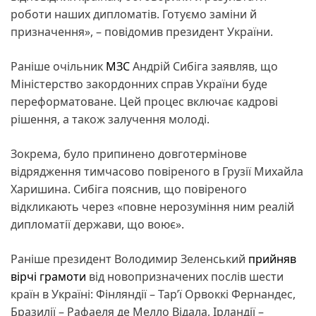
роботи наших дипломатів. Готуємо заміни й
призначення», – повідомив президент України.
Раніше очільник
МЗС
Андрій Сибіга заявляв, що
Міністерство закордонних справ України буде
переформатоване. Цей процес включає кадрові
рішення, а також залучення молоді.
Зокрема, було припинено довготермінове
відрядження тимчасово повіреного в Грузії Михайла
Харишина. Сибіга пояснив, що повіреного
відкликають через «повне нерозуміння ним реалій
дипломатії держави, що воює».
Раніше президент Володимир Зеленський
прийняв
вірчі грамоти
від новопризначених послів шести
країн в Україні: Фінляндії – Тар’ї Орвоккі Фернандес,
Бразилії – Рафаеля де Мелло Відала, Ірландії –