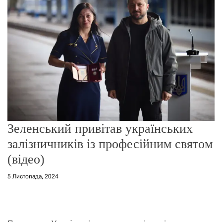
о
р
е
ж
и
м
у
Зеленський привітав українських
залізничників із професійним святом
(відео)
5 Листопада, 2024