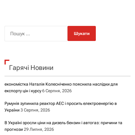
П
о
ш
у
к
Гарячі Новини
:
економістка Наталія Колесніченко пояснила наслідки для
експорту цін і курсу
6 Серпня, 2026
Румунія зупинила реактор АЕС і просить електроенергію в
України
3 Серпня, 2026
В Україні зросли ціни на дизель бензин і автогаз: причини та
прогнози
29 Липня, 2026