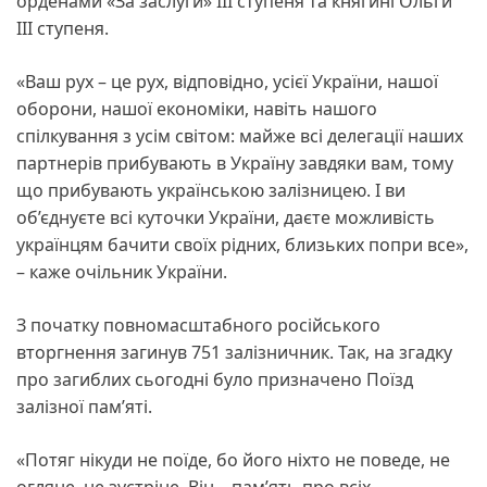
орденами «За заслуги» ІІІ ступеня та княгині Ольги
ІІІ ступеня.
«Ваш рух – це рух, відповідно, усієї України, нашої
оборони, нашої економіки, навіть нашого
спілкування з усім світом: майже всі делегації наших
партнерів прибувають в Україну завдяки вам, тому
що прибувають українською залізницею. І ви
об’єднуєте всі куточки України, даєте можливість
українцям бачити своїх рідних, близьких попри все»,
– каже очільник України.
З початку повномасштабного російського
вторгнення загинув 751 залізничник. Так, на згадку
про загиблих сьогодні було призначено Поїзд
залізної памʼяті.
«Потяг нікуди не поїде, бо його ніхто не поведе, не
огляне, не зустріне. Він – пам’ять про всіх