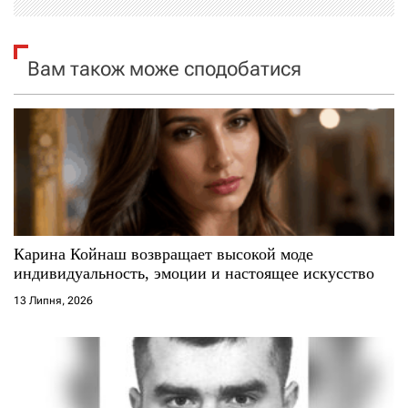
і
я
Вам також може сподобатися
з
а
п
и
с
Карина Койнаш возвращает высокой моде
индивидуальность, эмоции и настоящее искусство
і
13 Липня, 2026
в