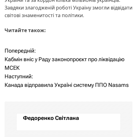
Завдяки злагодженій роботі Україну змогли відвідати
світові знаменитості та політики.
Читайте також:
Попередній:
Н
Кабмін вніс у Раду законопроєкт про ліквідацію
а
МСЕК
Наступний:
в
Канада відправила Україні систему ППО Nasams
і
г
а
Федоренко Світлана
ц