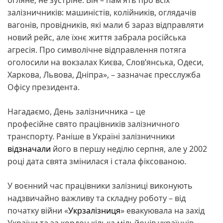
залізничників: машиністів, колійників, оглядачів
вагонів, провідників, які мали б зараз відправляти
новий рейс, але їхнє життя забрала російська
агресія. Про символічне відправлення потяга
оголосили на вокзалах Києва, Слов’янська, Одеси,
Харкова, Львова, Дніпра», – зазначає пресслужба
Офісу президента.
Нагадаємо, День залізничника – це
професійне свято працівників залізничного
транспорту. Раніше в Україні залізничники
відзначали
його в першу неділю серпня, але у 2002
році дата свята змінилася і стала фіксованою.
У воєнний час працівники залізниці виконують
надзвичайно важливу та складну роботу – від
початку війни «
Укрзалізниця
» евакуювала на захід
України та за кордон кілька мільйонів українців.